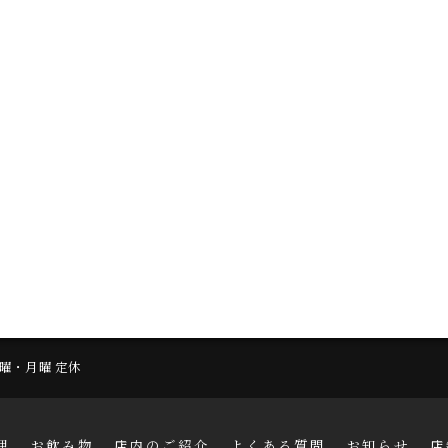
 日曜・月曜 定休
理
お飲み物
店内のご紹介
よくある質問
お知らせ
店