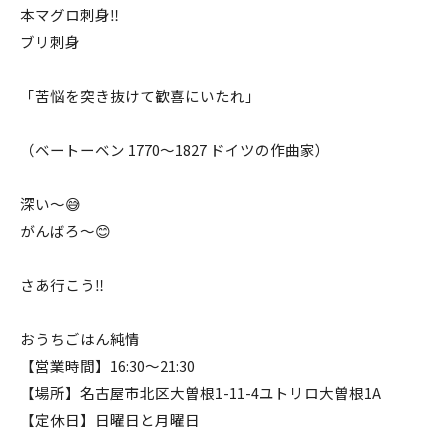
本マグロ刺身‼️
ブリ刺身
「苦悩を突き抜けて歓喜にいたれ」
（ベートーベン 1770〜1827 ドイツの作曲家）
深い〜😅
がんばろ〜😊
さあ行こう‼️
おうちごはん純情
【営業時間】16:30〜21:30
【場所】名古屋市北区大曽根1-11-4ユトリロ大曽根1A
【定休日】日曜日と月曜日