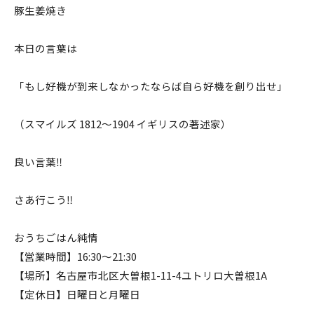
豚生姜焼き
本日の言葉は
「もし好機が到来しなかったならば自ら好機を創り出せ」
（スマイルズ 1812〜1904 イギリスの著述家）
良い言葉‼️
さあ行こう‼️
おうちごはん純情
【営業時間】16:30〜21:30
【場所】名古屋市北区大曽根1-11-4ユトリロ大曽根1A
【定休日】日曜日と月曜日