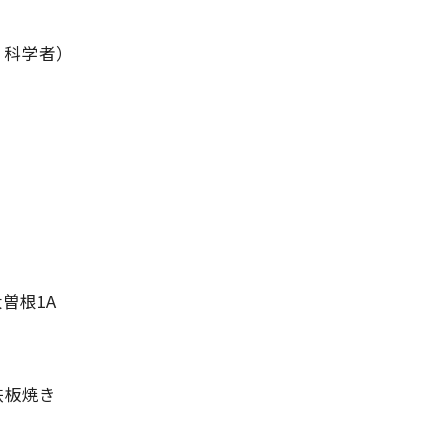
家 科学者）
曽根1A
鉄板焼き