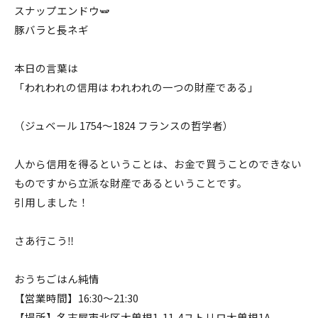
スナップエンドウ🫛
豚バラと長ネギ
本日の言葉は
「われわれの信用は われわれの一つの財産である」
（ジュベール 1754〜1824 フランスの哲学者）
人から信用を得るということは、お金で買うことのできない
ものですから立派な財産であるということです。
引用しました！
さあ行こう‼️
おうちごはん純情
【営業時間】16:30〜21:30
【場所】名古屋市北区大曽根1-11-4ユトリロ大曽根1A