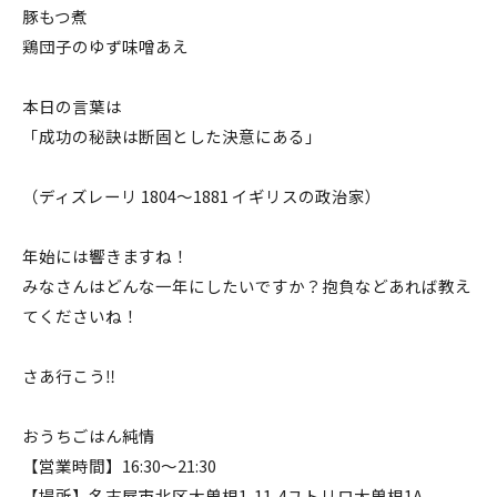
豚もつ煮
鶏団子のゆず味噌あえ
本日の言葉は
「成功の秘訣は断固とした決意にある」
（ディズレーリ 1804〜1881 イギリスの政治家）
年始には響きますね！
みなさんはどんな一年にしたいですか？抱負などあれば教え
てくださいね！
さあ行こう‼️
おうちごはん純情
【営業時間】16:30〜21:30
【場所】名古屋市北区大曽根1-11-4ユトリロ大曽根1A