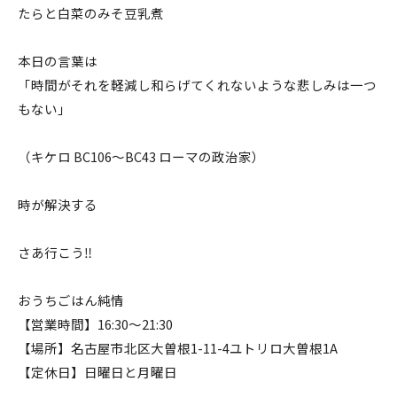
たらと白菜のみそ豆乳煮
本日の言葉は
「時間がそれを軽減し和らげてくれないような悲しみは一つ
もない」
（キケロ BC106〜BC43 ローマの政治家）
時が解決する
さあ行こう‼️
おうちごはん純情
【営業時間】16:30〜21:30
【場所】名古屋市北区大曽根1-11-4ユトリロ大曽根1A
【定休日】日曜日と月曜日