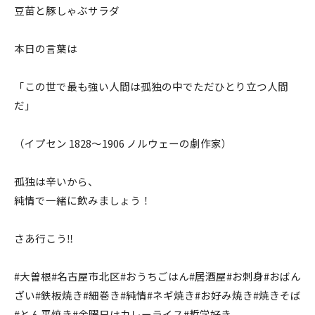
豆苗と豚しゃぶサラダ
本日の言葉は
「この世で最も強い人間は孤独の中でただひとり立つ人間
だ」
（イプセン 1828〜1906 ノルウェーの劇作家）
孤独は辛いから、
純情で一緒に飲みましょう！
さあ行こう‼️
#大曽根#名古屋市北区#おうちごはん#居酒屋#お刺身#おばん
ざい#鉄板焼き#細巻き#純情#ネギ焼き#お好み焼き#焼きそば
#とん平焼き#金曜日はカレーライス#哲学好き