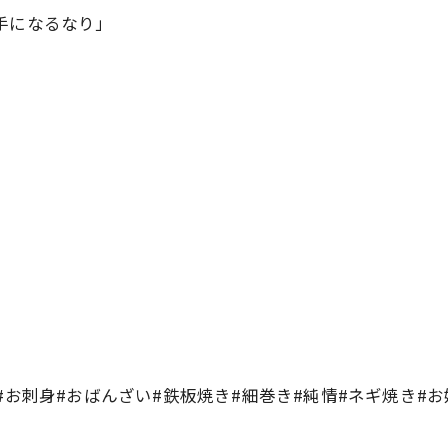
手になるなり」
#お刺身#おばんざい#鉄板焼き#細巻き#純情#ネギ焼き#