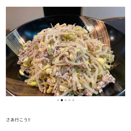
さあ行こう‼️