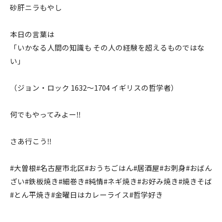
砂肝ニラもやし
本日の言葉は
「いかなる人間の知識も その人の経験を超えるものではな
い」
（ジョン・ロック 1632〜1704 イギリスの哲学者）
何でもやってみよー‼️
さあ行こう‼️
#大曽根#名古屋市北区#おうちごはん#居酒屋#お刺身#おばん
ざい#鉄板焼き#細巻き#純情#ネギ焼き#お好み焼き#焼きそば
#とん平焼き#金曜日はカレーライス#哲学好き