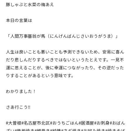
豚しゃぶと水菜の梅あえ
本日の言葉は
「人間万事塞翁が馬（にんげんばんじさいおうがうま）」
人生は良いことも悪いことも予測できないため、安易に喜ん
だり悲しんだりするべきではないというたとえです。一見不
運に思えることが、後に幸運につながったり、その逆だった
りすることがあるという意味です。
わかりました！
さあ行こう‼️
#大曽根#名古屋市北区#おうちごはん#居酒屋#お刺身#おばん
ざい#鉄板焼き#細巻き#純情#ネギ焼き#お好み焼き#焼きそば