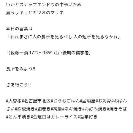
いかとスナップエンドウの中華いため
島ラッキョとカツオのマリネ
本日の言葉は
「われまさに人の長所を見るべし 人の短所を見るなかれ」
（佐藤一斎 1772〜1859 江戸後期の儒学者）
長所をみよう‼️
さあ行こう‼️
#大曽根#名古屋市北区#おうちごはん#居酒屋#お刺身#おばん
ざい#鉄板焼き#細巻き#純情#ネギ焼き#お好み焼き#焼きそば
#とん平焼き#金曜日はカレーライス#哲学好き