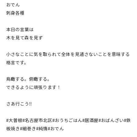
おでん
刺身各種
本日の言葉は
木を見て森を見ず
小さなことに気を取られて全体を見通さないことを意味する
格言です。
鳥瞰する。俯瞰する。
できるように頑張ります！
さあ行こう‼️
#大曽根#名古屋市北区#おうちごはん#居酒屋#おばんざい#鉄
板焼き#細巻き#純情#おでん