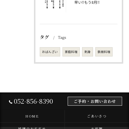
早い‼️もう8月‼️
タグ
Tags
おばんざい
家庭料理
刺身
鉄板料理
052-856-8390
ご予約・お問い合わせ
HOME
ごあいさつ
純情のおすすめ
お料理