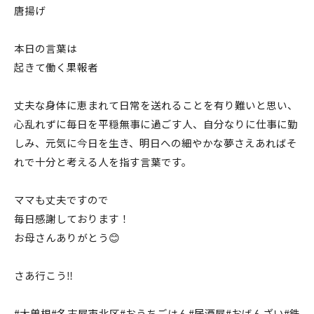
唐揚げ
本日の言葉は
起きて働く果報者
丈夫な身体に恵まれて日常を送れることを有り難いと思い、
心乱れずに毎日を平穏無事に過ごす人、自分なりに仕事に勤
しみ、元気に今日を生き、明日への細やかな夢さえあればそ
れで十分と考える人を指す言葉です。
ママも丈夫ですので
毎日感謝しております！
お母さんありがとう😊
さあ行こう‼️
#大曽根#名古屋市北区#おうちごはん#居酒屋#おばんざい#鉄