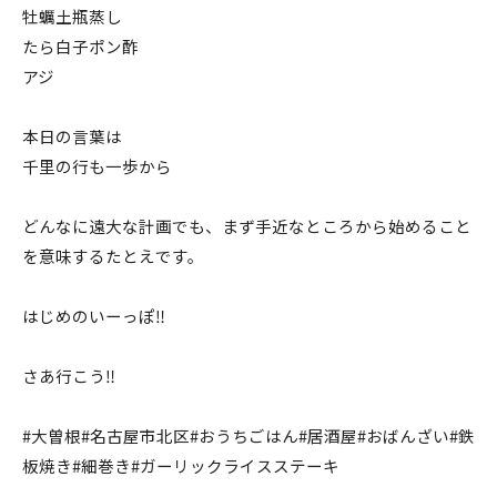
牡蠣土瓶蒸し
たら白子ポン酢
アジ
本日の言葉は
千里の行も一歩から
どんなに遠大な計画でも、まず手近なところから始めること
を意味するたとえです。
はじめのいーっぽ‼️
さあ行こう‼️
#大曽根#名古屋市北区#おうちごはん#居酒屋#おばんざい#鉄
板焼き#細巻き#ガーリックライスステーキ