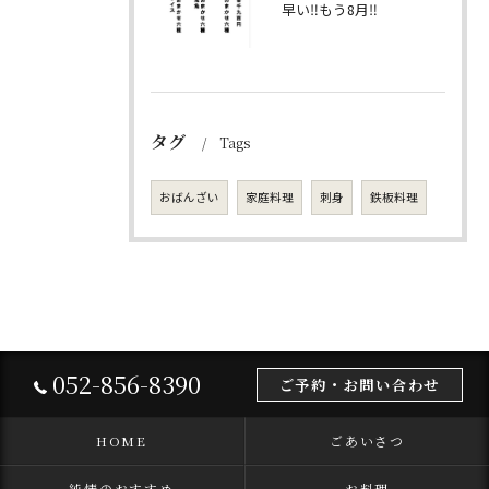
早い‼️もう8月‼️
タグ
Tags
おばんざい
家庭料理
刺身
鉄板料理
052-856-8390
ご予約・お問い合わせ
HOME
ごあいさつ
純情のおすすめ
お料理