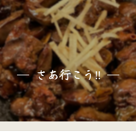
さあ行こう‼️