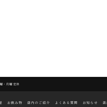
 日曜・月曜 定休
理
お飲み物
店内のご紹介
よくある質問
お知らせ
店